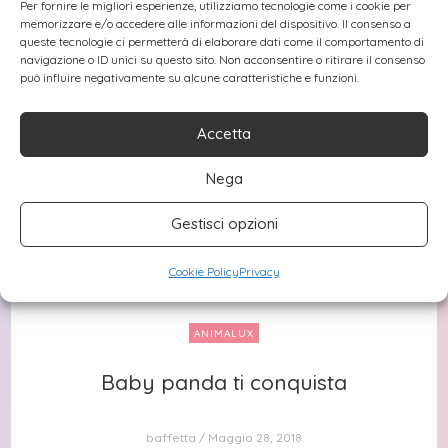
Per fornire le migliori esperienze, utilizziamo tecnologie come i cookie per
memorizzare e/o accedere alle informazioni del dispositivo. Il consenso a
queste tecnologie ci permetterà di elaborare dati come il comportamento di
navigazione o ID unici su questo sito. Non acconsentire o ritirare il consenso
può influire negativamente su alcune caratteristiche e funzioni.
Accetta
Nega
Gestisci opzioni
Cookie Policy
Privacy
ANIMALUX
Baby panda ti conquista
Baby panda ti conquista
baffetta
Maggio 28, 2018