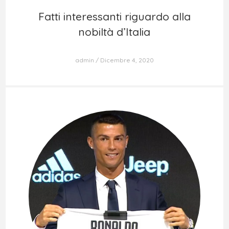
Fatti interessanti riguardo alla
Fatti interessanti riguardo alla
nobiltà d’Italia
nobiltà d’Italia
admin
Dicembre 4, 2020