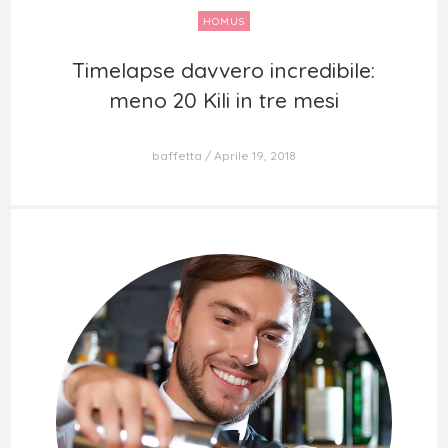
HOMUS
Timelapse davvero incredibile:
Timelapse davvero incredibile:
meno 20 Kili in tre mesi
meno 20 Kili in tre mesi
baffetta
Aprile 19, 2018