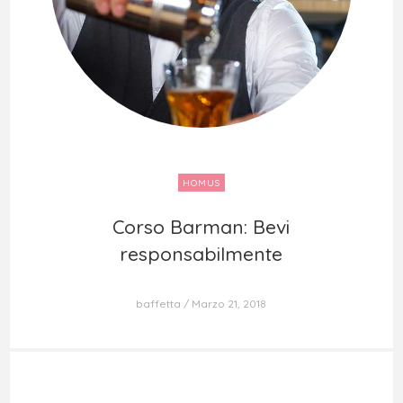
HOMUS
Corso Barman: Bevi
Corso Barman: Bevi
responsabilmente
responsabilmente
baffetta
Marzo 21, 2018