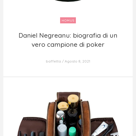
HOMUS
Daniel Negreanu: biografia di un
Daniel Negreanu: biografia di un
vero campione di poker
vero campione di poker
baffetta
Agosto 8, 2021