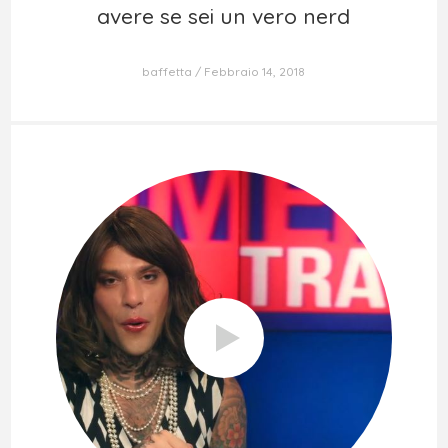
avere se sei un vero nerd
avere se sei un vero nerd
baffetta
Febbraio 14, 2018