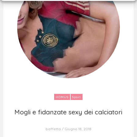
HOMUS
Sport
Mogli e fidanzate sexy dei calciatori
Mogli e fidanzate sexy dei calciatori
baffetta
Giugno 18, 2018