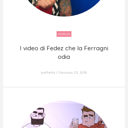
HOMUS
I video di Fedez che la Ferragni
I video di Fedez che la Ferragni
odia
odia
baffetta
Gennaio 23, 2018