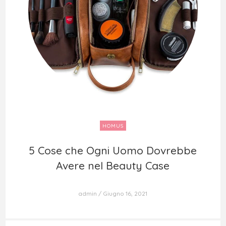
HOMUS
5 Cose che Ogni Uomo Dovrebbe
5 Cose che Ogni Uomo Dovrebbe
Avere nel Beauty Case
Avere nel Beauty Case
admin
Giugno 16, 2021