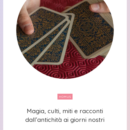
HOMUS
Magia, culti, miti e racconti
Magia, culti, miti e racconti
dall’antichità ai giorni nostri
dall’antichità ai giorni nostri