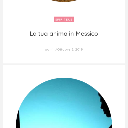
SPIRITEUS
La tua anima in Messico
La tua anima in Messico
admin
Ottobre 8, 2019