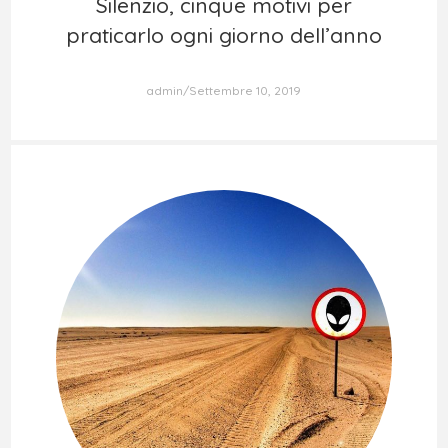
Silenzio, cinque motivi per
Silenzio, cinque motivi per
praticarlo ogni giorno dell’anno
praticarlo ogni giorno dell’anno
admin
Settembre 10, 2019