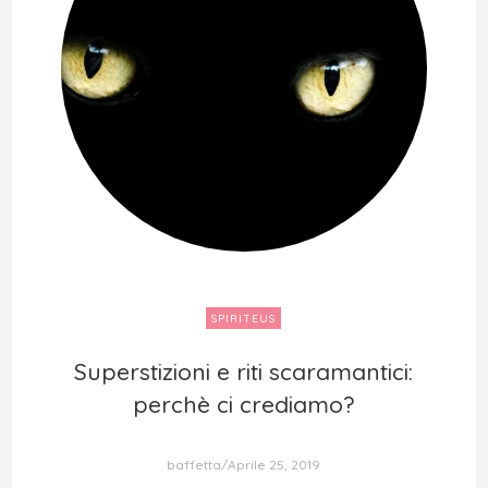
SPIRITEUS
Superstizioni e riti scaramantici:
Superstizioni e riti scaramantici:
perchè ci crediamo?
perchè ci crediamo?
baffetta
Aprile 25, 2019