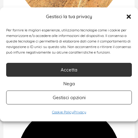
Gestisci la tua privacy
Per fornire le migliori esperienze, utilizziamo tecnologie come i cookie per
memorizzare e/o accedere alle informazioni del dispositivo. Il consenso a
queste tecnologie ci permetterà di elaborare dati come il comportamento di
SPIRITEUS
navigazione o ID unici su questo sito. Non acconsentire o ritirare il consenso
può influire negativamente su alcune caratteristiche e funzioni.
Area 51: tutti i segreti lasciati dagli
Area 51: tutti i segreti lasciati dagli
alieni
alieni
Accetta
Nega
baffetta
Aprile 29, 2019
Gestisci opzioni
Cookie Policy
Privacy