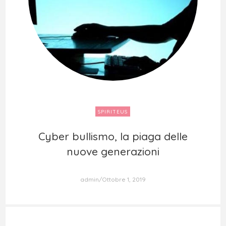
SPIRITEUS
Cyber bullismo, la piaga delle
Cyber bullismo, la piaga delle
nuove generazioni
nuove generazioni
admin
Ottobre 1, 2019