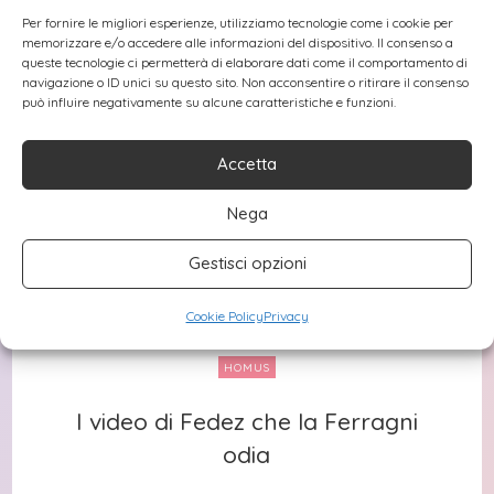
Per fornire le migliori esperienze, utilizziamo tecnologie come i cookie per
memorizzare e/o accedere alle informazioni del dispositivo. Il consenso a
queste tecnologie ci permetterà di elaborare dati come il comportamento di
navigazione o ID unici su questo sito. Non acconsentire o ritirare il consenso
può influire negativamente su alcune caratteristiche e funzioni.
Accetta
Nega
Gestisci opzioni
Cookie Policy
Privacy
HOMUS
I video di Fedez che la Ferragni
I video di Fedez che la Ferragni
odia
odia