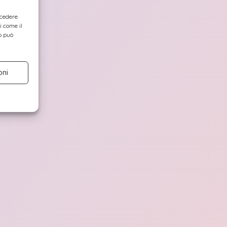
ccedere
i come il
o può
oni