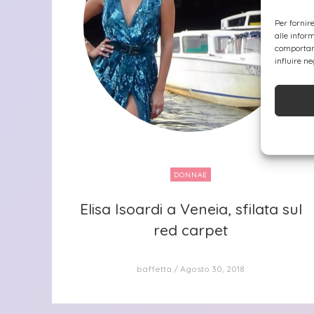
Per fornir
alle infor
comportame
influire n
DONNAE
Elisa Isoardi a Veneia, sfilata sul
Elisa Isoardi a Veneia, sfilata sul
red carpet
red carpet
baffetta
Agosto 30, 2018