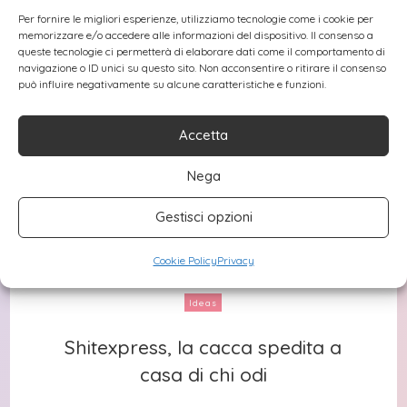
Per fornire le migliori esperienze, utilizziamo tecnologie come i cookie per
memorizzare e/o accedere alle informazioni del dispositivo. Il consenso a
queste tecnologie ci permetterà di elaborare dati come il comportamento di
navigazione o ID unici su questo sito. Non acconsentire o ritirare il consenso
può influire negativamente su alcune caratteristiche e funzioni.
Accetta
Nega
Gestisci opzioni
Cookie Policy
Privacy
Ideas
Shitexpress, la cacca spedita a
Shitexpress, la cacca spedita a
casa di chi odi
casa di chi odi