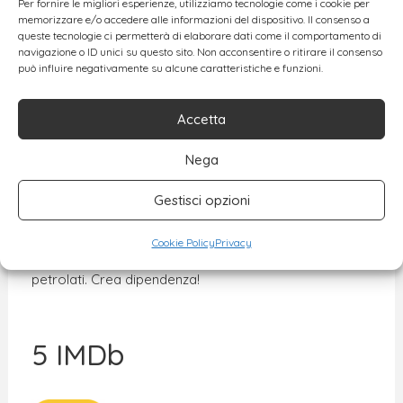
Per fornire le migliori esperienze, utilizziamo tecnologie come i cookie per
Repubblica.it tra “Le app per essere perfetti cittadini
memorizzare e/o accedere alle informazioni del dispositivo. Il consenso a
queste tecnologie ci permetterà di elaborare dati come il comportamento di
green 2.0”.
navigazione o ID unici su questo sito. Non acconsentire o ritirare il consenso
può influire negativamente su alcune caratteristiche e funzioni.
Diciamo la verità, riuscire a destreggiarsi in un mare
di ingredienti, ovviamente scritti in inglese o
Accetta
addirittura in una lingua morta, non è propriamente
Nega
facile. Ma qua ad ogni ingrediente viene assegnato un
colore diverso a seconda se è un buon ingrediente
Gestisci opzioni
naturale o meno. Dal verde al rosso, sarà molto più
Cookie Policy
Privacy
facile e veloce stare lontane da parabeni, siliconi e
petrolati. Crea dipendenza!
5 IMDb