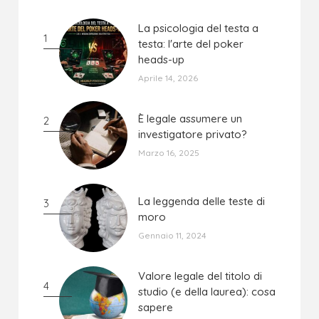
La psicologia del testa a
La psicologia del testa a
1
testa: l'arte del poker
testa: l'arte del poker
heads-up
heads-up
Aprile 14, 2026
È legale assumere un
È legale assumere un
2
investigatore privato?
investigatore privato?
Marzo 16, 2025
La leggenda delle teste di
La leggenda delle teste di
3
moro
moro
Gennaio 11, 2024
Valore legale del titolo di
Valore legale del titolo di
4
studio (e della laurea): cosa
studio (e della laurea): cosa
sapere
sapere