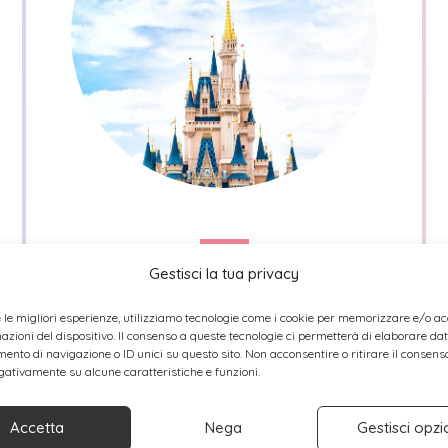
Quotes
Gestisci la tua privacy
Esce Dumbo al cinema, ma
Esce Dumbo al cinema, ma
e le migliori esperienze, utilizziamo tecnologie come i cookie per memorizzare e/o a
quali sono le più belle frasi
quali sono le più belle frasi
mazioni del dispositivo. Il consenso a queste tecnologie ci permetterà di elaborare dat
Disney?
Disney?
nto di navigazione o ID unici su questo sito. Non acconsentire o ritirare il consens
egativamente su alcune caratteristiche e funzioni.
baffetta
Aprile 16, 2019
Accetta
Nega
Gestisci opzi