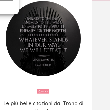
Quotes
Le più belle citazioni dal Trono di
Le più belle citazioni dal Trono di