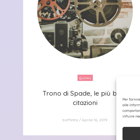
Quotes
Trono di Spade, le più belle
Trono di Spade, le più belle
Per fornir
citazioni
citazioni
alle infor
comportame
influire n
baffetta
Aprile 16, 2019