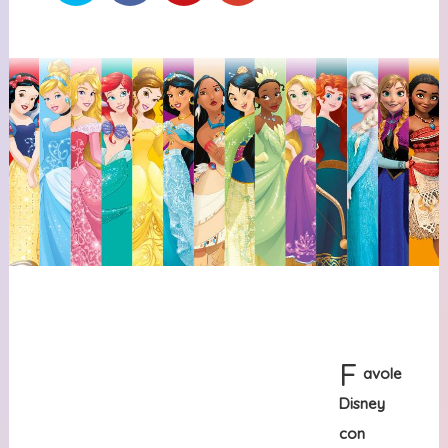
F
avole
Disney
con