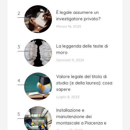
È legale assumere un
È legale assumere un
2
investigatore privato?
investigatore privato?
Marzo 16, 2025
La leggenda delle teste di
La leggenda delle teste di
3
moro
moro
Gennaio 11, 2024
Valore legale del titolo di
Valore legale del titolo di
4
studio (e della laurea): cosa
studio (e della laurea): cosa
sapere
sapere
Luglio 8, 2023
Installazione e
Installazione e
5
manutenzione dei
manutenzione dei
montascale a Piacenza e
montascale a Piacenza e
provincia: l'importanza per
provincia: l'importanza per