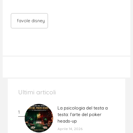
favole disney
Ultimi articoli
La psicologia del testa a
La psicologia del testa a
1
testa: l'arte del poker
testa: l'arte del poker
heads-up
heads-up
Aprile 14, 2026