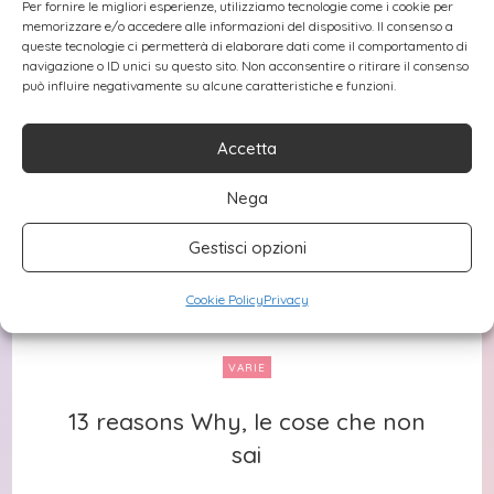
Per fornire le migliori esperienze, utilizziamo tecnologie come i cookie per
memorizzare e/o accedere alle informazioni del dispositivo. Il consenso a
queste tecnologie ci permetterà di elaborare dati come il comportamento di
navigazione o ID unici su questo sito. Non acconsentire o ritirare il consenso
può influire negativamente su alcune caratteristiche e funzioni.
Accetta
Nega
Gestisci opzioni
Cookie Policy
Privacy
VARIE
13 reasons Why, le cose che non
13 reasons Why, le cose che non
sai
sai